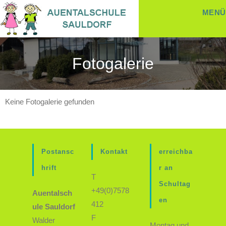
MENÜ
Fotogalerie
Keine Fotogalerie gefunden
Postansc
Kontakt
erreichba
hrift
r an
T
Schultag
+49(0)7578
Auentalsch
en
412
ule Sauldorf
F
Walder
Montag und