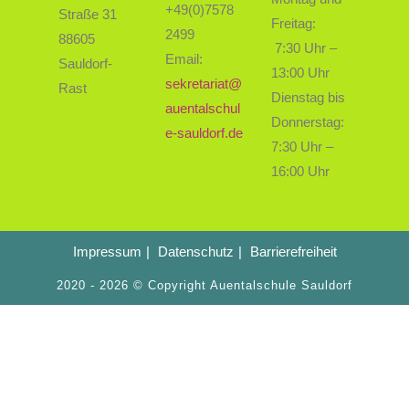
+49(0)7578
Straße 31
Freitag:
2499
88605
7:30 Uhr –
Email:
Sauldorf-
13:00 Uhr
sekretariat@
Rast
Dienstag bis
auentalschul
Donnerstag:
e-sauldorf.de
7:30 Uhr –
16:00 Uhr
Impressum
Datenschutz
Barrierefreiheit
2020 - 2026 © Copyright Auentalschule Sauldorf