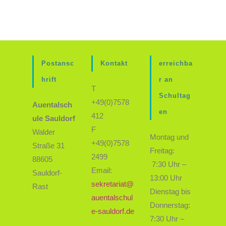
Postansc
Kontakt
erreichba
hrift
r an
T
Schultag
+49(0)7578
Auentalsch
en
412
ule Sauldorf
F
Walder
Montag und
+49(0)7578
Straße 31
Freitag:
2499
88605
7:30 Uhr –
Email:
Sauldorf-
13:00 Uhr
sekretariat@
Rast
Dienstag bis
auentalschul
Donnerstag:
e-sauldorf.de
7:30 Uhr –